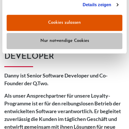
der Möglichkeit, die Einwilligungserklärung zu widerrufen)
Details zeigen
erfahren Sie in unserer
Datenschutzerklärung
—
Impressum
.
Cookies zulassen
DANNY THIELE
Nur notwendige Cookies
SENIOR SOFTWARE
DEVELOPER
Danny ist
Senior Software Developer
und
Co-
Founder
der Q.Two.
Als unser Ansprechpartner für unsere Loyalty-
Programme ist er für den reibungslosen Betrieb der
entwickelten Software verantwortlich. Er begleitet
zuverlässig die Kunden im täglichen Geschäft und
entwirft gemeinsam mit ihnen Lösungen für neue